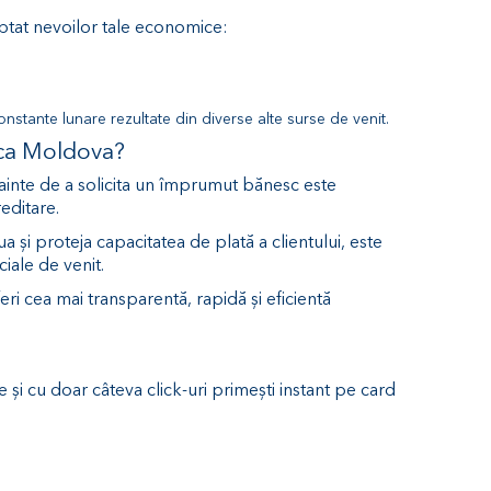
aptat nevoilor tale economice:
nstante lunare rezultate din diverse alte surse de venit.
ica Moldova?
înainte de a solicita un împrumut bănesc este
reditare.
 și proteja capacitatea de plată a clientului, este
ciale de venit.
oferi cea mai transparentă, rapidă și eficientă
 și cu doar câteva click-uri primești instant pe card