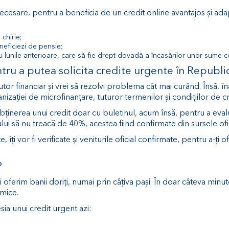
necesare, pentru a beneficia de un credit online avantajos și ad
 chirie;
neficiezi de pensie;
u lunile anterioare, care să fie drept dovadă a încasărilor unor sume co
ntru a putea solicita credite urgente în Republ
tor financiar și vrei să rezolvi problema cât mai curând. Însă, 
anizației de microfinanțare, tuturor termenilor și condițiilor de c
ținerea unui credit doar cu buletinul, acum însă, pentru a evalua
ului să nu treacă de 40%, acestea fiind confirmate din sursele ofi
îți vor fi verificate și veniturile oficial confirmate, pentru a-ți 
?
oferim banii doriți, numai prin câțiva pași. În doar câteva minute
mice.
sia unui credit urgent azi: