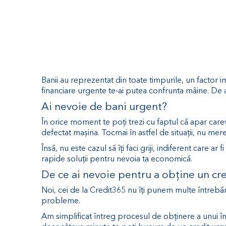
Banii au reprezentat din toate timpurile, un factor i
financiare urgente te-ai putea confrunta mâine. De 
Ai nevoie de bani urgent?
În orice moment te poți trezi cu faptul că apar carev
defectat mașina. Tocmai în astfel de situații, nu mere
Însă, nu este cazul să îți faci griji, indiferent care
rapide soluții pentru nevoia ta economică.
De ce ai nevoie pentru a obține un cre
Noi, cei de la Credit365 nu îți punem multe întrebări
probleme.
Am simplificat întreg procesul de obținere a unui împ