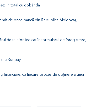
sezi în total cu dobânda.
i (emis de orice bancă din Republica Moldova),
rul de telefon indicat în formularul de înregistrare,
y sau Runpay.
uții financiare, ca fiecare proces de obținere a unui