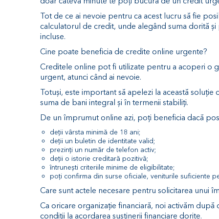
doar câteva minute te poți bucura de un credit urgen
Tot de ce ai nevoie pentru ca acest lucru să fie posib
calculatorul de credit, unde alegând suma dorită și
incluse.
Cine poate beneficia de credite online urgente?
Creditele online pot fi utilizate pentru a acoperi o
urgent, atunci când ai nevoie.
Totuși, este important să apelezi la această soluție 
suma de bani integral și în termenii stabiliți.
De un împrumut online azi, poți beneficia dacă pos
deții vârsta minimă de 18 ani;
deții un buletin de identitate valid;
prezinți un număr de telefon activ;
deții o istorie creditară pozitivă;
întrunești criteriile minime de eligibilitate;
poți confirma din surse oficiale, veniturile suficiente pe
Care sunt actele necesare pentru solicitarea unui 
Ca oricare organizație financiară, noi activăm după o
condiții la acordarea susținerii financiare dorite.