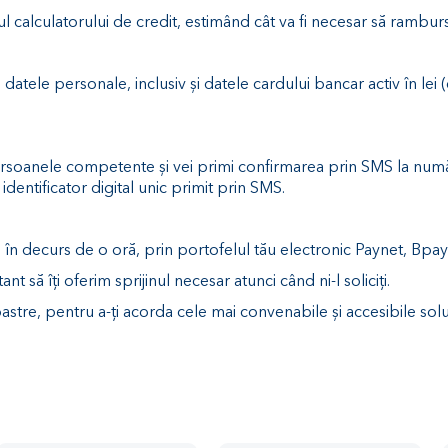
rul calculatorului de credit, estimând cât va fi necesar să rambur
datele personale, inclusiv și datele cardului bancar activ în le
e persoanele competente și vei primi confirmarea prin SMS la numă
identificator digital unic primit prin SMS.
în decurs de o oră, prin portofelul tău electronic Paynet, Bpa
 să îți oferim sprijinul necesar atunci când ni-l soliciți.
 noastre, pentru a-ți acorda cele mai convenabile și accesibile sol