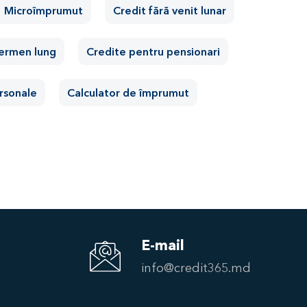
Microîmprumut
Credit fără venit lunar
termen lung
Credite pentru pensionari
rsonale
Cаlculator de împrumut
E-mail
info@credit365.md