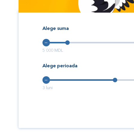
Alege suma
5 000
MDL
Alege perioada
3
luni