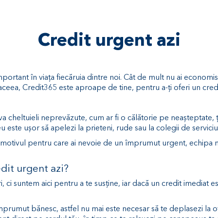
Credit urgent azi
mportant în viața fiecăruia dintre noi. Cât de mult nu ai economi
aceea, Credit365 este aproape de tine, pentru a-ți oferi un cr
a cheltuieli neprevăzute, cum ar fi o călătorie pe neașteptate, ți
u este ușor să apelezi la prieteni, rude sau la colegii de servici
 ar fi motivul pentru care ai nevoie de un împrumut urgent, echipa 
dit urgent azi?
, ci suntem aici pentru a te susține, iar dacă un credit imediat e
rumut bănesc, astfel nu mai este necesar să te deplasezi la ofici