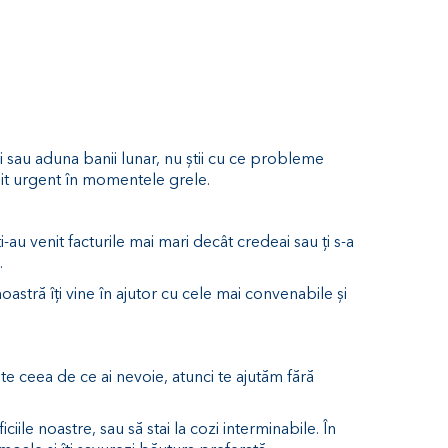
si sau aduna banii lunar, nu știi cu ce probleme
edit urgent în momentele grele.
-au venit facturile mai mari decât credeai sau ți s-a
u.
noastră îți vine în ajutor cu cele mai convenabile și
ste ceea de ce ai nevoie, atunci te ajutăm fără
ile noastre, sau să stai la cozi interminabile. În