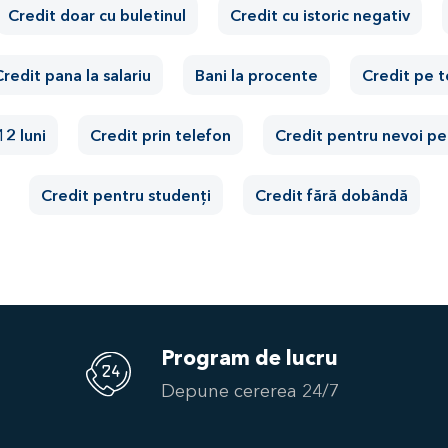
Credit doar cu buletinul
Credit cu istoric negativ
redit pana la salariu
Bani la procente
Credit pe 
12 luni
Credit prin telefon
Credit pentru nevoi pe
Credit pentru studenți
Credit fără dobândă
Program de lucru
Depune cererea 24/7