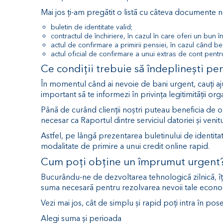
Mai jos ți-am pregătit o listă cu câteva documente 
buletin de identitate valid;
contractul de închiriere, în cazul în care oferi un bun în
actul de confirmare a primirii pensiei, în cazul când be
actul oficial de confirmare a unui extras de cont pentr
Ce condiții trebuie să îndeplinești pe
În momentul când ai nevoie de bani urgent, cauți aju
important să te informezi în privința legitimității org
Până de curând clienții noștri puteau beneficia de ob
necesar ca Raportul dintre serviciul datoriei și venit
Astfel, pe lângă prezentarea buletinului de identitate, 
modalitate de primire a unui credit online rapid.
Cum poți obține un împrumut urgent
Bucurându-ne de dezvoltarea tehnologică zilnică, îți 
suma necesară pentru rezolvarea nevoii tale econo
Vezi mai jos, cât de simplu și rapid poți intra în pose
Alegi suma și perioada