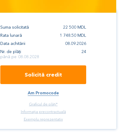
Suma solicitată
22 500
MDL
Rata lunară
1 748.50
MDL
Data achitării
08.09.2026
Nr. de plăți
24
până pe
08.08.2028
Solicită credit
Am Promocode
Graficul de plăți*
Informația precontractuală
Exemplu reprezentativ