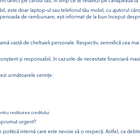
t direct pe cardul tău, în timp ce te relaxezi pe canapeaua ta m
il, este doar laptop-ul sau telefonul tău mobil, cu ajutorul căror
 perioada de rambursare, ești informat de la bun început despre
 gamă vastă de cheltuieli personale. Respectiv, semnifică cea ma
conștient și responsabil, în cazurile de necesitate financiară ma
ezi următoarele cerințe:
ntru restituirea creditului.
împrumut urgent?
 politică internă care este nevoie să o respecți. Astfel, ca debit