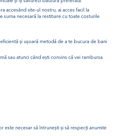
oale și îți savurezi băutura preferată.
a accesând site-ul nostru, ai acces facil la
 suma necesară la restituire cu toate costurile
i eficientă și ușoară metodă de a te bucura de bani
ximă sau atunci când ești convins că vei rambursa
or este necesar să întrunești și să respecți anumite