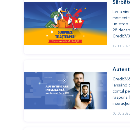
Sărbăto
Iarna vin
momente p
un strop 
28 decemb
Credit7/36
17.11.202
Autenti
Credit365
lansând o
contul pe
răspuns l
interacți
05.05.202