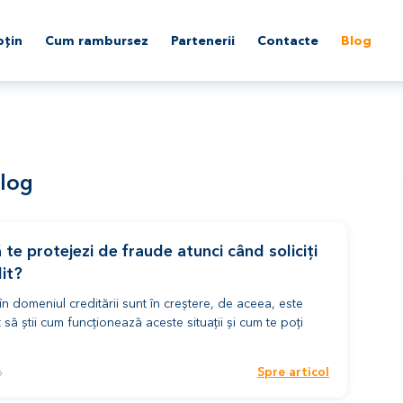
țin
Cum rambursez
Partenerii
Contacte
Blog
log
te protejezi de fraude atunci când soliciți
it?
în domeniul creditării sunt în creștere, de aceea, este
 să știi cum funcționează aceste situații și cum te poți
Spre articol
6