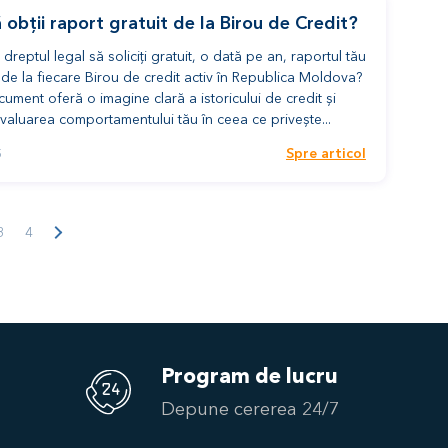
obții raport gratuit de la Birou de Credit?
i dreptul legal să soliciți gratuit, o dată pe an, raportul tău
 de la fiecare Birou de credit activ în Republica Moldova?
ument oferă o imagine clară a istoricului de credit și
valuarea comportamentului tău în ceea ce privește...
Spre articol
5
3
4
Program de lucru
Depune cererea 24/7