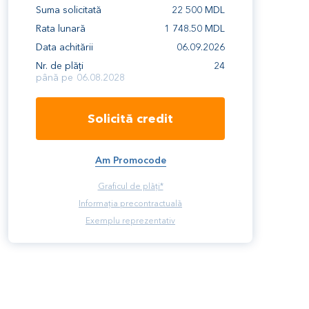
Suma solicitată
22 500
MDL
Rata lunară
1 748.50
MDL
Data achitării
06.09.2026
Nr. de plăți
24
până pe
06.08.2028
Solicită credit
Am Promocode
Graficul de plăți*
Informația precontractuală
Exemplu reprezentativ