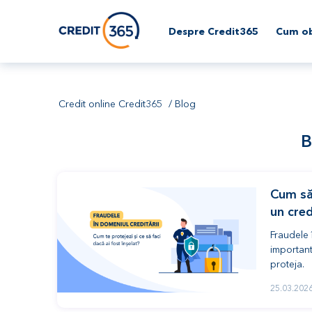
Despre Credit365
Cum ob
Credit online Credit365
Blog
B
Cum să 
un cred
Fraudele 
important
proteja.
25.03.202