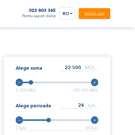
022 803 365
RO
Intră în cont
Pentru suport clienți
MDL
Alege suma
5 000
MDL
200 000
MDL
luni
Alege perioada
3
luni
60
luni