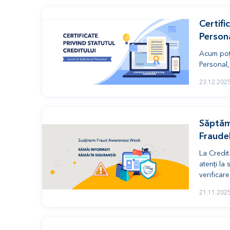
Certifi
Person
Acum poți 
Personal,
23.12.202
Săptăm
Fraude
La Credit
atenți la 
verificar
21.11.202