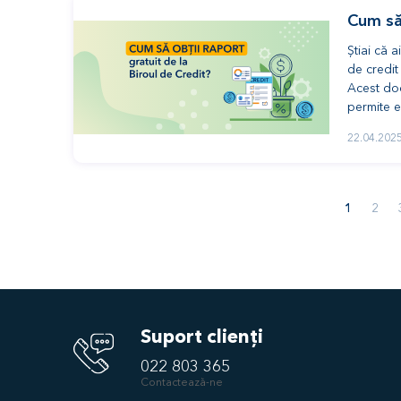
Cum să 
Știai că a
de credit
Acest doc
permite e
22.04.202
1
2
Suport clienți
022 803 365
Contactează-ne