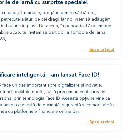
rile de iarnă cu surprize speciale!
e cu emoții frumoase, pregătiri pentru sărbători și
etrecute alături de cei dragi. Iar noi vrem să adăugăm
de bucurie în plus! De aceea, în perioada 17 noiembrie –
rie 2025, te invităm să participi la Tombola de Iarnă
5,...
Spre articol
5
ficare inteligentă – am lansat Face ID!
 face un pas important spre digitalizare și inovație,
 funcționalitate nouă și utilă precum autentificarea în
rsonal prin tehnologia Face ID. Această opțiune vine ca
a nevoia crescută de eficiență, siguranță și comoditate în
unea cu platformele financiare online din...
Spre articol
5