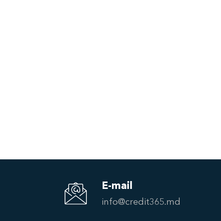
E-mail
info@credit365.md