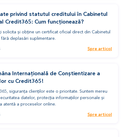
cate privind statutul creditului în Cabinetul
al Credit365: Сum funcționează?
solicita și obține un certificat oficial direct din Cabinetul
 fără deplasări suplimentare.
Spre articol
5
âna Internațională de Conștientizare a
lor cu Credit365!
365, siguranța clienților este o prioritate. Suntem mereu
securitatea datelor, protecția informațiilor personale și
ea atentă a proceselor online.
Spre articol
5